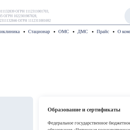
11132839 ОГРН 1112311001703,
5 ОГРН 1022301987828,
2311132846 ОГРН 1112311001692
иклиника
Стационар
ОМС
ДМС
Прайс
О ком
Образование и сертификаты
Федеральное государственное бюджетно
образования «Читинская государственна