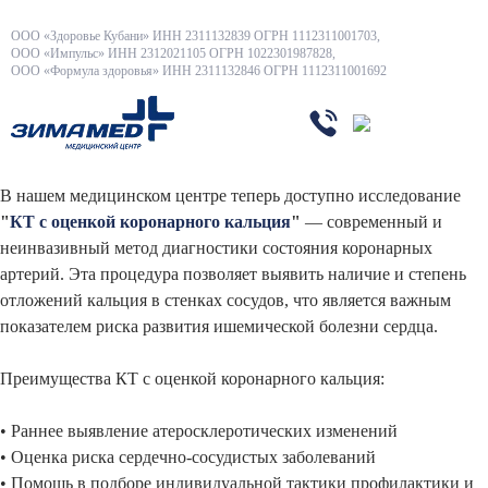
ООО «Здоровье Кубани» ИНН 2311132839 ОГРН 1112311001703,
ООО «Импульс» ИНН 2312021105 ОГРН 1022301987828,
ООО «Формула здоровья» ИНН 2311132846 ОГРН 1112311001692
В нашем медицинском центре теперь доступно исследование
"
КТ с оценкой коронарного кальция
"
— современный и
неинвазивный метод диагностики состояния коронарных
артерий. Эта процедура позволяет выявить наличие и степень
отложений кальция в стенках сосудов, что является важным
показателем риска развития ишемической болезни сердца.
Преимущества КТ с оценкой коронарного кальция:
• Раннее выявление атеросклеротических изменений
• Оценка риска сердечно-сосудистых заболеваний
• Помощь в подборе индивидуальной тактики профилактики и