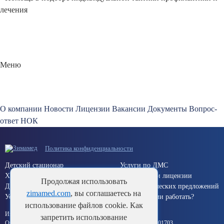
лечения
Меню
О компании
Новости
Лицензии
Вакансии
Документы
Вопрос-
ответ
НОК
Политика конфиденциальности
Детский стационар
Услуги по ДМС
Хирургический стационар
Документы и лицензии
Продолжая использовать
Дневной стационар
Для коммерческих предложений
zimamed.com
, вы соглашаетесь на
Услуги по ОМС (Краснодар)
Хотите с нами работать?
использование файлов cookie. Как
Информация об исполнителе:
запретить использование
ООО «Здоровье Кубани» ИНН 2311132839 ОГРН 1112311001703