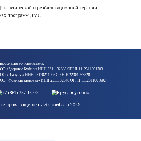
офилактической и реабилитационной терапии.
мках программ ДМС.
нформация об исполнителе:
ОО «Здоровье Кубани» ИНН 2311132839 ОГРН 1112311001703
ОО «Импульс» ИНН 2312021105 ОГРН 1022301987828
ОО «Формула здоровья» ИНН 2311132846 ОГРН 1112311001692
Круглосуточно
+7 (861) 257-15-00
се права защищены
2026
zimamed.com