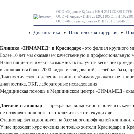
ООО «Здоровье Кубани» ИНН 2311132839 ОГРН 
ООО «Импульс» ИНН 2312021105 ОГРН 1022301
ООО «Формула здоровья» ИНН 2311132846 ОГРН
Диагностика
Пластическая хирургия
Пол
Клиника «ЗИМАМЕД» в Краснодаре
- это филиал крупного м
Более 10 лет мы оказываем качественную и профессиональную м
Наши пациенты имеют возможность получить весь спектр медицин
выполняются более 2000 видов исследований; лечебная база, п
Диагностическое отделение клиники «Зимамед» оказывает широк
диагностика, ЭКГ, лабораторные исследования
Медицинская помощь в Медицинском центре «ЗИМАМЕД» оказыв
Дневной стационар
— прекрасная возможность получить качес
не позволяет полностью «отключиться» от текущих дел.
Стационар функционирует на базе многопрофильной клиники, ч
У нас проходят курс лечения не только жители Краснодара и Кр