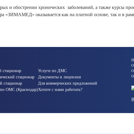
трых и обострении хронических заболеваний, а также курсы пр
ра «ЗИМАМЕД» оказывается как на платной основе, так и в ра
И
О
й стационар
Услуги по ДМС
О
О
ический стационар
Документы и лицензии
й стационар
Для коммерческих предложений
 по ОМС (Краснодар)
Хотите с нами работать?
В