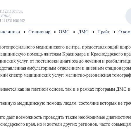
1112311001703,
987828,
 1112311001692
иклиника
Стационар
ОМС
ДМС
Прайс
О ком
ногопрофильного медицинского центра, предоставляющий широк
едицинскую помощь жителям Краснодара и Краснодарского края,
ских услуг, от постановки диагноза до лечения и реабилитации
редставленная амбулаторным отделением и дневным стационаром
ий спектр медицинских услуг: магнитно-резонансная томографи
ается как на платной основе, так и в рамках программ ДМС 
твенную медицинскую помощь людям, состояние которых не тре
то дает возможность проводить также необходимые диагностич
аснодарского края, но и жители других регионов, часто совмеща