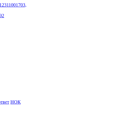
12311001703,
92
твет
НОК