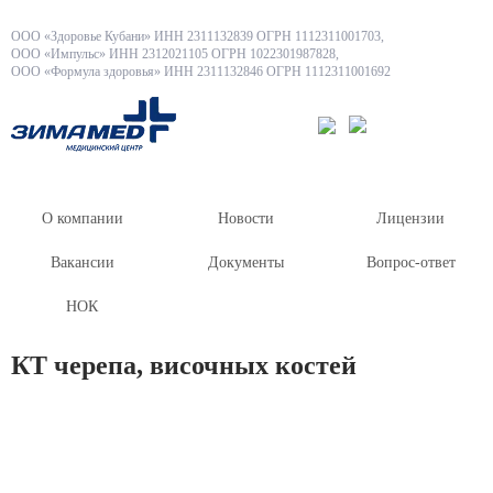
ООО «Здоровье Кубани» ИНН 2311132839 ОГРН 1112311001703,
ООО «Импульс» ИНН 2312021105 ОГРН 1022301987828,
ООО «Формула здоровья» ИНН 2311132846 ОГРН 1112311001692
О компании
Новости
Лицензии
Вакансии
Документы
Вопрос-ответ
НОК
КТ черепа, височных костей