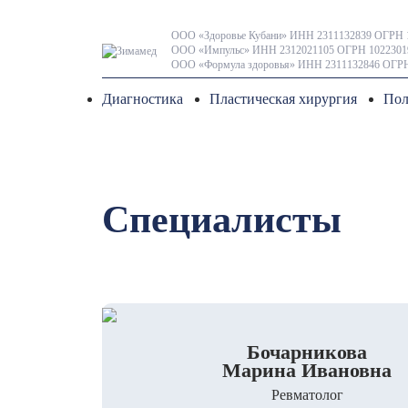
ООО «Здоровье Кубани» ИНН 2311132839 ОГРН 
ООО «Импульс» ИНН 2312021105 ОГРН 1022301
ООО «Формула здоровья» ИНН 2311132846 ОГРН
Диагностика
Пластическая хирургия
Пол
Специалисты
Бочарникова
Марина Ивановна
Ревматолог