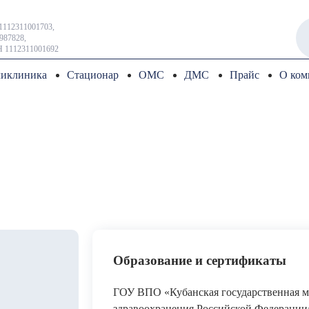
1112311001703,
987828,
 1112311001692
иклиника
Стационар
ОМС
ДМС
Прайс
О ком
Образование и сертификаты
ГОУ ВПО «Кубанская государственная м
здравоохранения Российской Федерации»