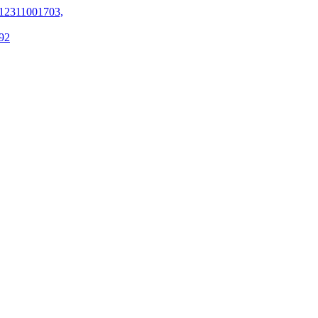
12311001703,
92