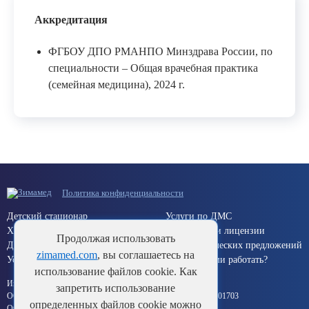
Аккредитация
ФГБОУ ДПО РМАНПО Минздрава России, по
специальности – Общая врачебная практика
(семейная медицина), 2024 г.
Политика конфиденциальности
Детский стационар
Услуги по ДМС
Хирургический стационар
Документы и лицензии
Продолжая использовать
Дневной стационар
Для коммерческих предложений
zimamed.com
, вы соглашаетесь на
Услуги по ОМС (Краснодар)
Хотите с нами работать?
использование файлов cookie. Как
Информация об исполнителе:
запретить использование
ООО «Здоровье Кубани» ИНН 2311132839 ОГРН 1112311001703
определенных файлов cookie можно
ООО «Импульс» ИНН 2312021105 ОГРН 1022301987828