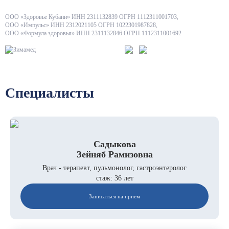
ООО «Здоровье Кубани» ИНН 2311132839 ОГРН 1112311001703,
ООО «Импульс» ИНН 2312021105 ОГРН 1022301987828,
ООО «Формула здоровья» ИНН 2311132846 ОГРН 1112311001692
Специалисты
Садыкова
Зейняб Рамизовна
Врач - терапевт, пульмонолог, гастроэнтеролог
стаж: 36 лет
Записаться на прием