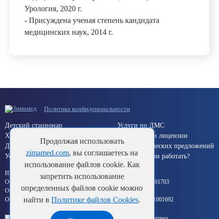
Урология, 2020 г.
- Присуждена ученая степень кандидата
медицинских наук, 2014 г.
Политика конфиденциальности
Детский стационар
Услуги по ДМС
Хирургический стационар
Документы и лицензии
Продолжая использовать
Дневной стационар
Для коммерческих предложений
zimamed.com
, вы соглашаетесь на
Услуги по ОМС (Краснодар)
Хотите с нами работать?
использование файлов cookie. Как
Информация об исполнителе:
запретить использование
ООО «Здоровье Кубани» ИНН 2311132839 ОГРН 1112311001703
определенных файлов cookie можно
ООО «Импульс» ИНН 2312021105 ОГРН 1022301987828
найти в
Политике файлов Cookies
.
ООО «Формула здоровья» ИНН 2311132846 ОГРН 1112311001692
Круглосуточно
+7 (861) 257-15-00