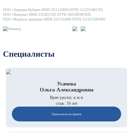
ООО «Здоровье Кубани» ИНН 2311132839 ОГРН 1112311001703,
ООО «Импульс» ИНН 2312021105 ОГРН 1022301987828,
ООО «Формула здоровья» ИНН 2311132846 ОГРН 1112311001692
Специалисты
Усачева
Ольга Александровна
Врач-уролог, к.м.н
стаж: 19 лет
Записаться на прием