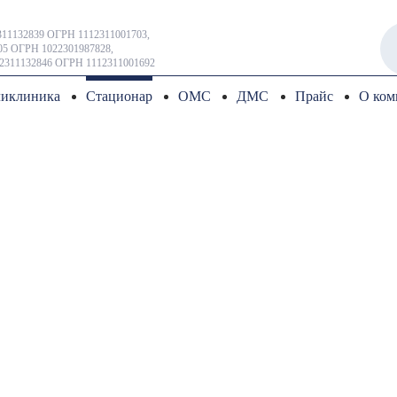
11132839 ОГРН 1112311001703,
5 ОГРН 1022301987828,
2311132846 ОГРН 1112311001692
иклиника
Стационар
ОМС
ДМС
Прайс
О ком