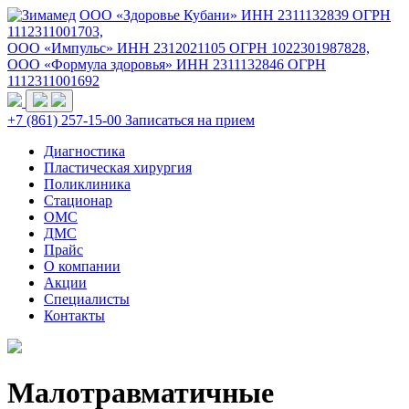
ООО «Здоровье Кубани» ИНН 2311132839 ОГРН
1112311001703,
ООО «Импульс» ИНН 2312021105 ОГРН 1022301987828,
ООО «Формула здоровья» ИНН 2311132846 ОГРН
1112311001692
+7 (861) 257-15-00
Записаться на прием
Диагностика
Пластическая хирургия
Поликлиника
Стационар
ОМС
ДМС
Прайс
О компании
Акции
Специалисты
Контакты
Малотравматичные