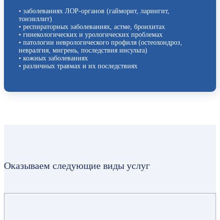
• заболеваниях ЛОР-органов (гайморит, ларингит,
тонзиллит)
• респираторных заболеваниях, астме, бронхитах
• гинекологических и урологических проблемах
• патологии неврологического профиля (остеохондроз,
невралгия, мигрень, последствия инсульта)
• кожных заболеваниях
• различных травмах и их последствиях
Оказываем следующие виды услуг