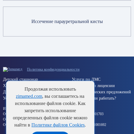
Иссечение парауретральной кисты
Политика конфиденциальности
Детский стационар
Услуги по ДМС
Хирургический стационар
Документы и лицензии
Продолжая использовать
Дневной стационар
Для коммерческих предложений
zimamed.com
, вы соглашаетесь на
Услуги по ОМС (Краснодар)
Хотите с нами работать?
использование файлов cookie. Как
Информация об исполнителе:
запретить использование
ООО «Здоровье Кубани» ИНН 2311132839 ОГРН 1112311001703
определенных файлов cookie можно
ООО «Импульс» ИНН 2312021105 ОГРН 1022301987828
найти в
Политике файлов Cookies
.
ООО «Формула здоровья» ИНН 2311132846 ОГРН 1112311001692